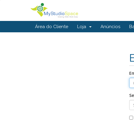
Área do Cliente
Loja
Anúncios
B
Em
S