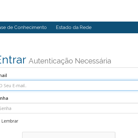
ase de Conhecimento
Estado da Rede
Entrar
Autenticação Necessária
ail
enha
Lembrar