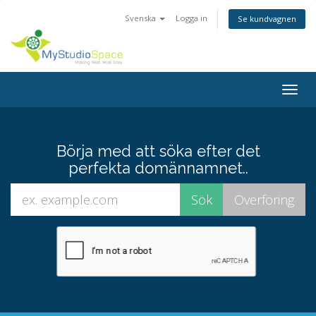
Svenska
Logga in
Se kundvagnen
Togg
navig
Börja med att söka efter det
perfekta domännamnet..