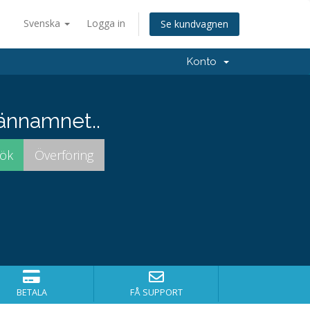
Svenska
Logga in
Se kundvagnen
Konto
männamnet..
BETALA
FÅ SUPPORT